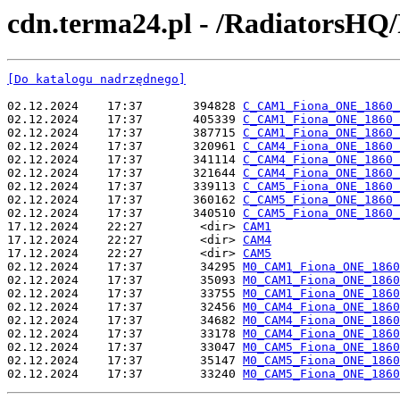
cdn.terma24.pl - /RadiatorsH
[Do katalogu nadrzędnego]
02.12.2024    17:37       394828 
C_CAM1_Fiona_ONE_1860_
02.12.2024    17:37       405339 
C_CAM1_Fiona_ONE_1860_
02.12.2024    17:37       387715 
C_CAM1_Fiona_ONE_1860_
02.12.2024    17:37       320961 
C_CAM4_Fiona_ONE_1860_
02.12.2024    17:37       341114 
C_CAM4_Fiona_ONE_1860_
02.12.2024    17:37       321644 
C_CAM4_Fiona_ONE_1860_
02.12.2024    17:37       339113 
C_CAM5_Fiona_ONE_1860_
02.12.2024    17:37       360162 
C_CAM5_Fiona_ONE_1860_
02.12.2024    17:37       340510 
C_CAM5_Fiona_ONE_1860_
17.12.2024    22:27        <dir> 
CAM1
17.12.2024    22:27        <dir> 
CAM4
17.12.2024    22:27        <dir> 
CAM5
02.12.2024    17:37        34295 
M0_CAM1_Fiona_ONE_1860
02.12.2024    17:37        35093 
M0_CAM1_Fiona_ONE_1860
02.12.2024    17:37        33755 
M0_CAM1_Fiona_ONE_1860
02.12.2024    17:37        32456 
M0_CAM4_Fiona_ONE_1860
02.12.2024    17:37        34682 
M0_CAM4_Fiona_ONE_1860
02.12.2024    17:37        33178 
M0_CAM4_Fiona_ONE_1860
02.12.2024    17:37        33047 
M0_CAM5_Fiona_ONE_1860
02.12.2024    17:37        35147 
M0_CAM5_Fiona_ONE_1860
02.12.2024    17:37        33240 
M0_CAM5_Fiona_ONE_1860