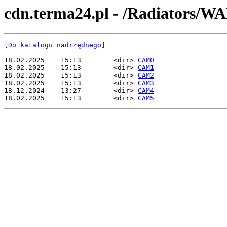
cdn.terma24.pl - /Radiator
[Do katalogu nadrzędnego]
18.02.2025    15:13        <dir> 
CAM0
18.02.2025    15:13        <dir> 
CAM1
18.02.2025    15:13        <dir> 
CAM2
18.02.2025    15:13        <dir> 
CAM3
18.12.2024    13:27        <dir> 
CAM4
18.02.2025    15:13        <dir> 
CAM5