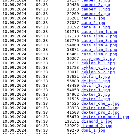
10.09.2024    09:33        27234 
camber_1.jpg
10.09.2024    09:33        39436 
camber_2.jpg
10.09.2024    09:33        23353 
camber_3.jpg
10.09.2024    09:33        22209 
camber_4.jpg
10.09.2024    09:33        26281 
cane_1.jpg
10.09.2024    09:33        27087 
cane_2.jpg
10.09.2024    09:33        28192 
cane_e_1.jpg
10.09.2024    09:33       101713 
case_slim_1.png
10.09.2024    09:33       137173 
case_slim_2.png
10.09.2024    09:33       167776 
case_slim_3.png
10.09.2024    09:33       154860 
case_slim_4.png
10.09.2024    09:33        58871 
case_slim_5.png
10.09.2024    09:33        65461 
case_slim_6.png
10.09.2024    09:33        36267 
city_one_1.jpg
10.09.2024    09:33        31231 
cyklon_h_1.jpg
10.09.2024    09:33        31723 
cyklon_v_1.jpg
10.09.2024    09:33        30011 
cyklon_v_2.jpg
10.09.2024    09:33        37621 
delfin_1.jpg
10.09.2024    09:33        56889 
delfin_2.jpg
10.09.2024    09:33        43489 
delifn_3.jpg
10.09.2024    09:33        54058 
dexter_1.jpg
10.09.2024    09:33        34962 
dexter_2.jpg
10.09.2024    09:33        31525 
dexter_3.jpg
10.09.2024    09:33        34525 
dexter_one_1.jpg
10.09.2024    09:33        33923 
dexter_pro_1.jpg
10.09.2024    09:33        41503 
dexter_pro_2.jpg
10.09.2024    09:33        56470 
dexter_pro_one_1.jpg
10.09.2024    09:33       133151 
diamond_1.jpg
10.09.2024    09:33       139292 
diamond_2.jpg
10.09.2024    09:33        99270 
domi_1.jpg