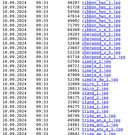
10.09.2024    09:33        48287 
ribbon_hws_1.jpg
10.09.2024    09:33        61728 
ribbon_hws_2.jpg
10.09.2024    09:33        59566 
ribbon_hws_3.jpg
10.09.2024    09:33        47614 
ribbon_hws_4.jpg
10.09.2024    09:33        49082 
ribbon_hws_5.jpg
10.09.2024    09:33        71795 
ribbon_hws_6.jpg
10.09.2024    09:33        68369 
ribbon_v_e_1.jpg
10.09.2024    09:33        20203 
sherwood_h_1.jpg
10.09.2024    09:33        29991 
sherwood_v_2.jpg
10.09.2024    09:33        52438 
sherwood_v_3.jpg
10.09.2024    09:33        23607 
sherwood_v_4.jpg
10.09.2024    09:33        52219 
sherwood_v_5.jpg
10.09.2024    09:33        65734 
sherwood_v_e_1.jpg
10.09.2024    09:33        52504 
simple_1.jpg
10.09.2024    09:33        48721 
simple_2.jpg
10.09.2024    09:33        34061 
simple_3.jpg
10.09.2024    09:33        47909 
simple_4.jpg
10.09.2024    09:33        52198 
simple_dw_1.jpg
10.09.2024    09:33        32089 
spiro_1.jpg
10.09.2024    09:33        28013 
spiro_2.jpg
10.09.2024    09:33        25408 
stand_1.jpg
10.09.2024    09:33        58175 
stand_2.jpg
10.09.2024    09:33        31902 
stand_3.jpg
10.09.2024    09:33        49275 
triga_1.jpg
10.09.2024    09:33        54989 
triga_2.jpg
10.09.2024    09:33        48746 
triga_an_1.jpg
10.09.2024    09:33        49588 
triga_an_e_1.jpg
10.09.2024    09:33        24481 
triga_anc_1.jpg
10.09.2024    09:33        34175 
triga_anc_e_1.jpg
10.09.2024    09:33        28642 
triga_aw_1.jpg