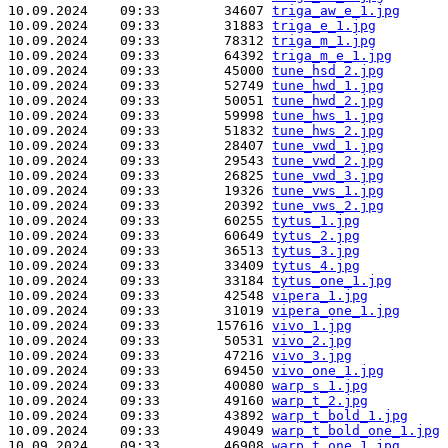
10.09.2024    09:33        34607 
triga_aw_e_1.jpg
10.09.2024    09:33        31883 
triga_e_1.jpg
10.09.2024    09:33        78312 
triga_m_1.jpg
10.09.2024    09:33        64392 
triga_m_e_1.jpg
10.09.2024    09:33        45000 
tune_hsd_2.jpg
10.09.2024    09:33        52749 
tune_hwd_1.jpg
10.09.2024    09:33        50051 
tune_hwd_2.jpg
10.09.2024    09:33        59998 
tune_hws_1.jpg
10.09.2024    09:33        51832 
tune_hws_2.jpg
10.09.2024    09:33        28407 
tune_vwd_1.jpg
10.09.2024    09:33        29543 
tune_vwd_2.jpg
10.09.2024    09:33        26825 
tune_vwd_3.jpg
10.09.2024    09:33        19326 
tune_vws_1.jpg
10.09.2024    09:33        20392 
tune_vws_2.jpg
10.09.2024    09:33        60255 
tytus_1.jpg
10.09.2024    09:33        60649 
tytus_2.jpg
10.09.2024    09:33        36513 
tytus_3.jpg
10.09.2024    09:33        33409 
tytus_4.jpg
10.09.2024    09:33        33184 
tytus_one_1.jpg
10.09.2024    09:33        42548 
vipera_1.jpg
10.09.2024    09:33        31019 
vipera_one_1.jpg
10.09.2024    09:33       157616 
vivo_1.jpg
10.09.2024    09:33        50531 
vivo_2.jpg
10.09.2024    09:33        47216 
vivo_3.jpg
10.09.2024    09:33        69450 
vivo_one_1.jpg
10.09.2024    09:33        40080 
warp_s_1.jpg
10.09.2024    09:33        49160 
warp_t_2.jpg
10.09.2024    09:33        43892 
warp_t_bold_1.jpg
10.09.2024    09:33        49049 
warp_t_bold_one_1.jpg
10.09.2024    09:33        46908 
warp_t_one_1.jpg