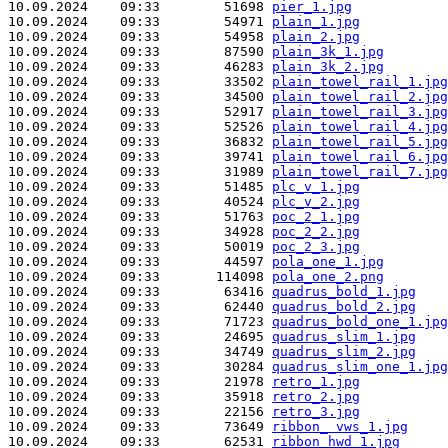
10.09.2024    09:33        51698 
pier_1.jpg
10.09.2024    09:33        54971 
plain_1.jpg
10.09.2024    09:33        54958 
plain_2.jpg
10.09.2024    09:33        87590 
plain_3k_1.jpg
10.09.2024    09:33        46283 
plain_3k_2.jpg
10.09.2024    09:33        33502 
plain_towel_rail_1.jpg
10.09.2024    09:33        34500 
plain_towel_rail_2.jpg
10.09.2024    09:33        52917 
plain_towel_rail_3.jpg
10.09.2024    09:33        52526 
plain_towel_rail_4.jpg
10.09.2024    09:33        36832 
plain_towel_rail_5.jpg
10.09.2024    09:33        39741 
plain_towel_rail_6.jpg
10.09.2024    09:33        31989 
plain_towel_rail_7.jpg
10.09.2024    09:33        51485 
plc_v_1.jpg
10.09.2024    09:33        40524 
plc_v_2.jpg
10.09.2024    09:33        51763 
poc_2_1.jpg
10.09.2024    09:33        34928 
poc_2_2.jpg
10.09.2024    09:33        50019 
poc_2_3.jpg
10.09.2024    09:33        44597 
pola_one_1.jpg
10.09.2024    09:33       114098 
pola_one_2.png
10.09.2024    09:33        63416 
quadrus_bold_1.jpg
10.09.2024    09:33        62440 
quadrus_bold_2.jpg
10.09.2024    09:33        71723 
quadrus_bold_one_1.jpg
10.09.2024    09:33        24695 
quadrus_slim_1.jpg
10.09.2024    09:33        34749 
quadrus_slim_2.jpg
10.09.2024    09:33        30284 
quadrus_slim_one_1.jpg
10.09.2024    09:33        21978 
retro_1.jpg
10.09.2024    09:33        35918 
retro_2.jpg
10.09.2024    09:33        22156 
retro_3.jpg
10.09.2024    09:33        73649 
ribbon_ vws_1.jpg
10.09.2024    09:33        62531 
ribbon_hwd_1.jpg