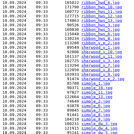
10.09.2024    09:33       165022 
ribbon_hwd_6.jpg
10.09.2024    09:33       171790 
ribbon_hws_10.jpg
10.09.2024    09:33       160772 
ribbon_hws_11.jpg
10.09.2024    09:33       127715 
ribbon_hws_12.jpg
10.09.2024    09:33       174863 
ribbon_hws_13.jpg
10.09.2024    09:33        90526 
ribbon_hws_3.jpg
10.09.2024    09:33       160830 
ribbon_hws_5.jpg
10.09.2024    09:33       115048 
ribbon_hws_6.jpg
10.09.2024    09:33       130234 
ribbon_hws_8.jpg
10.09.2024    09:33       113280 
ribbon_v_e_2.jpg
10.09.2024    09:33        89549 
sherwood_v_1.jpg
10.09.2024    09:33        92806 
sherwood_v_10.jpg
10.09.2024    09:33       101137 
sherwood_v_11.jpg
10.09.2024    09:33       102725 
sherwood_v_3.jpg
10.09.2024    09:33       113294 
sherwood_v_7.jpg
10.09.2024    09:33       122050 
sherwood_v_8.jpg
10.09.2024    09:33       103933 
sherwood_v_9.jpg
10.09.2024    09:33        91474 
sherwood_v_e_2.jpg
10.09.2024    09:33        85780 
simple_1.jpg
10.09.2024    09:33        90371 
simple_10.jpg
10.09.2024    09:33        97827 
simple_11.jpg
10.09.2024    09:33       122664 
simple_13.jpg
10.09.2024    09:33        74649 
simple_2.jpg
10.09.2024    09:33        93878 
simple_6.jpg
10.09.2024    09:33        89845 
simple_7.jpg
10.09.2024    09:33        91441 
simple_8.jpg
10.09.2024    09:33       104110 
simple_9.jpg
10.09.2024    09:33       100231 
simple_dw_3.jpg
10.09.2024    09:33       121915 
simple_dw_4.jpg
10.09.2024    09:33        95141 
simple_dw_5.jpg