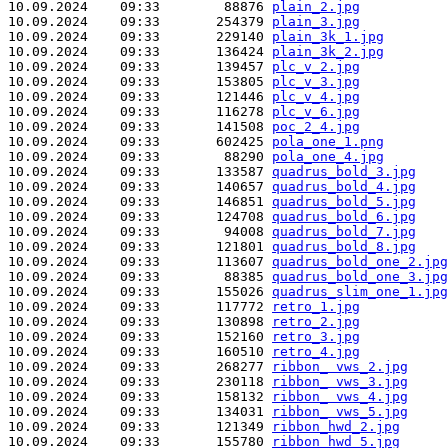
10.09.2024    09:33        88876 
plain_2.jpg
10.09.2024    09:33       254379 
plain_3.jpg
10.09.2024    09:33       229140 
plain_3k_1.jpg
10.09.2024    09:33       136424 
plain_3k_2.jpg
10.09.2024    09:33       139457 
plc_v_2.jpg
10.09.2024    09:33       153805 
plc_v_3.jpg
10.09.2024    09:33       121446 
plc_v_4.jpg
10.09.2024    09:33       116278 
plc_v_6.jpg
10.09.2024    09:33       141508 
poc_2_4.jpg
10.09.2024    09:33       602425 
pola_one_1.png
10.09.2024    09:33        88290 
pola_one_4.jpg
10.09.2024    09:33       133587 
quadrus_bold_3.jpg
10.09.2024    09:33       140657 
quadrus_bold_4.jpg
10.09.2024    09:33       146851 
quadrus_bold_5.jpg
10.09.2024    09:33       124708 
quadrus_bold_6.jpg
10.09.2024    09:33        94008 
quadrus_bold_7.jpg
10.09.2024    09:33       121801 
quadrus_bold_8.jpg
10.09.2024    09:33       113607 
quadrus_bold_one_2.jpg
10.09.2024    09:33        88385 
quadrus_bold_one_3.jpg
10.09.2024    09:33       155026 
quadrus_slim_one_1.jpg
10.09.2024    09:33       117772 
retro_1.jpg
10.09.2024    09:33       130898 
retro_2.jpg
10.09.2024    09:33       152160 
retro_3.jpg
10.09.2024    09:33       160510 
retro_4.jpg
10.09.2024    09:33       268277 
ribbon_ vws_2.jpg
10.09.2024    09:33       230118 
ribbon_ vws_3.jpg
10.09.2024    09:33       158132 
ribbon_ vws_4.jpg
10.09.2024    09:33       134031 
ribbon_ vws_5.jpg
10.09.2024    09:33       121349 
ribbon_hwd_2.jpg
10.09.2024    09:33       155780 
ribbon_hwd_5.jpg