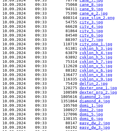
10.09.2024    09:33        70778 
cane_7.jpg
10.09.2024    09:33        75068 
cane_8.jpg
10.09.2024    09:33        94311 
cane_9.jpg
10.09.2024    09:33        75390 
cane_e_2.jpg
10.09.2024    09:33       608314 
case_slim_2.png
10.09.2024    09:33        54755 
city_3.jpg
10.09.2024    09:33        66628 
city_4.jpg
10.09.2024    09:33        81864 
city_5.jpg
10.09.2024    09:33        84540 
city_6.jpg
10.09.2024    09:33        88397 
city_7.jpg
10.09.2024    09:33       110719 
city_one_1.jpg
10.09.2024    09:33        61381 
cyklon_h_3.jpg
10.09.2024    09:33        63879 
cyklon_h_4.jpg
10.09.2024    09:33        63892 
cyklon_h_5.jpg
10.09.2024    09:33        75314 
cyklon_h_7.jpg
10.09.2024    09:33       112628 
cyklon_v_5.jpg
10.09.2024    09:33        88182 
cyklon_v_6.jpg
10.09.2024    09:33       136477 
cyklon_v_8.jpg
10.09.2024    09:33       116335 
cyklon_v_9.jpg
10.09.2024    09:33        75420 
delfin_2.jpg
10.09.2024    09:33       120275 
dexter_one_1.jpg
10.09.2024    09:33       108589 
dexter_pro_2.jpg
10.09.2024    09:33      1805616 
diamond_2.jpg
10.09.2024    09:33      1351864 
diamond_4.jpg
10.09.2024    09:33       105760 
domi_1.jpg
10.09.2024    09:33       108927 
domi_2.jpg
10.09.2024    09:33       127096 
domi_5.jpg
10.09.2024    09:33       130135 
domi_6.jpg
10.09.2024    09:33        80147 
easy_dw_2.jpg
10.09.2024    09:33        68192 
easy_dw_3.jpg