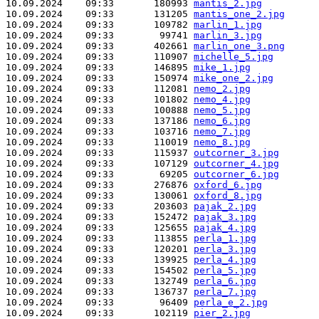
10.09.2024    09:33       180993 
mantis_2.jpg
10.09.2024    09:33       131205 
mantis_one_2.jpg
10.09.2024    09:33       109782 
marlin_1.jpg
10.09.2024    09:33        99741 
marlin_3.jpg
10.09.2024    09:33       402661 
marlin_one_3.png
10.09.2024    09:33       110907 
michelle_5.jpg
10.09.2024    09:33       146895 
mike_1.jpg
10.09.2024    09:33       150974 
mike_one_2.jpg
10.09.2024    09:33       112081 
nemo_2.jpg
10.09.2024    09:33       101802 
nemo_4.jpg
10.09.2024    09:33       100888 
nemo_5.jpg
10.09.2024    09:33       137186 
nemo_6.jpg
10.09.2024    09:33       103716 
nemo_7.jpg
10.09.2024    09:33       110019 
nemo_8.jpg
10.09.2024    09:33       115937 
outcorner_3.jpg
10.09.2024    09:33       107129 
outcorner_4.jpg
10.09.2024    09:33        69205 
outcorner_6.jpg
10.09.2024    09:33       276876 
oxford_6.jpg
10.09.2024    09:33       130061 
oxford_8.jpg
10.09.2024    09:33       203603 
pajak_2.jpg
10.09.2024    09:33       152472 
pajak_3.jpg
10.09.2024    09:33       125655 
pajak_4.jpg
10.09.2024    09:33       113855 
perla_1.jpg
10.09.2024    09:33       120201 
perla_3.jpg
10.09.2024    09:33       139925 
perla_4.jpg
10.09.2024    09:33       154502 
perla_5.jpg
10.09.2024    09:33       132749 
perla_6.jpg
10.09.2024    09:33       136737 
perla_7.jpg
10.09.2024    09:33        96409 
perla_e_2.jpg
10.09.2024    09:33       102119 
pier_2.jpg