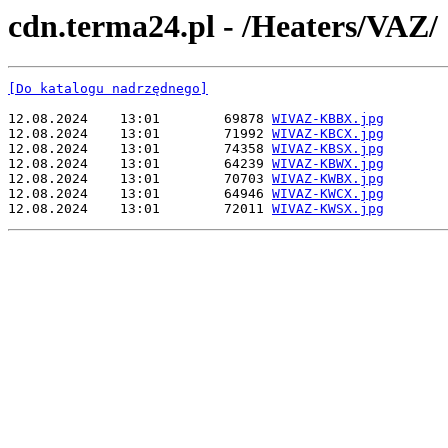
cdn.terma24.pl - /Heaters/VAZ/
[Do katalogu nadrzędnego]
12.08.2024    13:01        69878 
WIVAZ-KBBX.jpg
12.08.2024    13:01        71992 
WIVAZ-KBCX.jpg
12.08.2024    13:01        74358 
WIVAZ-KBSX.jpg
12.08.2024    13:01        64239 
WIVAZ-KBWX.jpg
12.08.2024    13:01        70703 
WIVAZ-KWBX.jpg
12.08.2024    13:01        64946 
WIVAZ-KWCX.jpg
12.08.2024    13:01        72011 
WIVAZ-KWSX.jpg