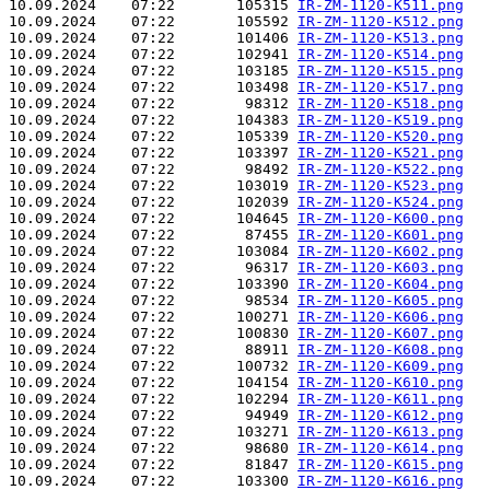
10.09.2024    07:22       105315 
IR-ZM-1120-K511.png
10.09.2024    07:22       105592 
IR-ZM-1120-K512.png
10.09.2024    07:22       101406 
IR-ZM-1120-K513.png
10.09.2024    07:22       102941 
IR-ZM-1120-K514.png
10.09.2024    07:22       103185 
IR-ZM-1120-K515.png
10.09.2024    07:22       103498 
IR-ZM-1120-K517.png
10.09.2024    07:22        98312 
IR-ZM-1120-K518.png
10.09.2024    07:22       104383 
IR-ZM-1120-K519.png
10.09.2024    07:22       105339 
IR-ZM-1120-K520.png
10.09.2024    07:22       103397 
IR-ZM-1120-K521.png
10.09.2024    07:22        98492 
IR-ZM-1120-K522.png
10.09.2024    07:22       103019 
IR-ZM-1120-K523.png
10.09.2024    07:22       102039 
IR-ZM-1120-K524.png
10.09.2024    07:22       104645 
IR-ZM-1120-K600.png
10.09.2024    07:22        87455 
IR-ZM-1120-K601.png
10.09.2024    07:22       103084 
IR-ZM-1120-K602.png
10.09.2024    07:22        96317 
IR-ZM-1120-K603.png
10.09.2024    07:22       103390 
IR-ZM-1120-K604.png
10.09.2024    07:22        98534 
IR-ZM-1120-K605.png
10.09.2024    07:22       100271 
IR-ZM-1120-K606.png
10.09.2024    07:22       100830 
IR-ZM-1120-K607.png
10.09.2024    07:22        88911 
IR-ZM-1120-K608.png
10.09.2024    07:22       100732 
IR-ZM-1120-K609.png
10.09.2024    07:22       104154 
IR-ZM-1120-K610.png
10.09.2024    07:22       102294 
IR-ZM-1120-K611.png
10.09.2024    07:22        94949 
IR-ZM-1120-K612.png
10.09.2024    07:22       103271 
IR-ZM-1120-K613.png
10.09.2024    07:22        98680 
IR-ZM-1120-K614.png
10.09.2024    07:22        81847 
IR-ZM-1120-K615.png
10.09.2024    07:22       103300 
IR-ZM-1120-K616.png