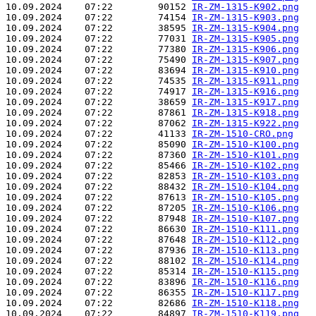
10.09.2024    07:22        90152 
IR-ZM-1315-K902.png
10.09.2024    07:22        74154 
IR-ZM-1315-K903.png
10.09.2024    07:22        38595 
IR-ZM-1315-K904.png
10.09.2024    07:22        77031 
IR-ZM-1315-K905.png
10.09.2024    07:22        77380 
IR-ZM-1315-K906.png
10.09.2024    07:22        75490 
IR-ZM-1315-K907.png
10.09.2024    07:22        83694 
IR-ZM-1315-K910.png
10.09.2024    07:22        74535 
IR-ZM-1315-K911.png
10.09.2024    07:22        74917 
IR-ZM-1315-K916.png
10.09.2024    07:22        38659 
IR-ZM-1315-K917.png
10.09.2024    07:22        87861 
IR-ZM-1315-K918.png
10.09.2024    07:22        87062 
IR-ZM-1315-K922.png
10.09.2024    07:22        41133 
IR-ZM-1510-CRO.png
10.09.2024    07:22        85090 
IR-ZM-1510-K100.png
10.09.2024    07:22        87360 
IR-ZM-1510-K101.png
10.09.2024    07:22        85466 
IR-ZM-1510-K102.png
10.09.2024    07:22        82853 
IR-ZM-1510-K103.png
10.09.2024    07:22        88432 
IR-ZM-1510-K104.png
10.09.2024    07:22        87613 
IR-ZM-1510-K105.png
10.09.2024    07:22        87205 
IR-ZM-1510-K106.png
10.09.2024    07:22        87948 
IR-ZM-1510-K107.png
10.09.2024    07:22        86630 
IR-ZM-1510-K111.png
10.09.2024    07:22        87648 
IR-ZM-1510-K112.png
10.09.2024    07:22        87936 
IR-ZM-1510-K113.png
10.09.2024    07:22        88102 
IR-ZM-1510-K114.png
10.09.2024    07:22        85314 
IR-ZM-1510-K115.png
10.09.2024    07:22        83896 
IR-ZM-1510-K116.png
10.09.2024    07:22        86355 
IR-ZM-1510-K117.png
10.09.2024    07:22        82686 
IR-ZM-1510-K118.png
10.09.2024    07:22        84897 
IR-ZM-1510-K119.png