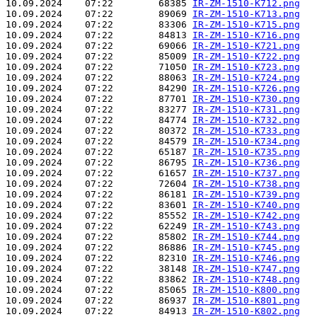
10.09.2024    07:22        68385 
IR-ZM-1510-K712.png
10.09.2024    07:22        89069 
IR-ZM-1510-K713.png
10.09.2024    07:22        83306 
IR-ZM-1510-K715.png
10.09.2024    07:22        84813 
IR-ZM-1510-K716.png
10.09.2024    07:22        69066 
IR-ZM-1510-K721.png
10.09.2024    07:22        85009 
IR-ZM-1510-K722.png
10.09.2024    07:22        71050 
IR-ZM-1510-K723.png
10.09.2024    07:22        88063 
IR-ZM-1510-K724.png
10.09.2024    07:22        84290 
IR-ZM-1510-K726.png
10.09.2024    07:22        87701 
IR-ZM-1510-K730.png
10.09.2024    07:22        83277 
IR-ZM-1510-K731.png
10.09.2024    07:22        84774 
IR-ZM-1510-K732.png
10.09.2024    07:22        80372 
IR-ZM-1510-K733.png
10.09.2024    07:22        84579 
IR-ZM-1510-K734.png
10.09.2024    07:22        65187 
IR-ZM-1510-K735.png
10.09.2024    07:22        86795 
IR-ZM-1510-K736.png
10.09.2024    07:22        61657 
IR-ZM-1510-K737.png
10.09.2024    07:22        72604 
IR-ZM-1510-K738.png
10.09.2024    07:22        86181 
IR-ZM-1510-K739.png
10.09.2024    07:22        83601 
IR-ZM-1510-K740.png
10.09.2024    07:22        85552 
IR-ZM-1510-K742.png
10.09.2024    07:22        62249 
IR-ZM-1510-K743.png
10.09.2024    07:22        85802 
IR-ZM-1510-K744.png
10.09.2024    07:22        86886 
IR-ZM-1510-K745.png
10.09.2024    07:22        82310 
IR-ZM-1510-K746.png
10.09.2024    07:22        38148 
IR-ZM-1510-K747.png
10.09.2024    07:22        83862 
IR-ZM-1510-K748.png
10.09.2024    07:22        85065 
IR-ZM-1510-K800.png
10.09.2024    07:22        86937 
IR-ZM-1510-K801.png
10.09.2024    07:22        84913 
IR-ZM-1510-K802.png