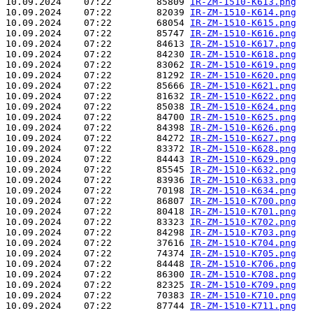
10.09.2024    07:22        85809 
IR-ZM-1510-K613.png
10.09.2024    07:22        82039 
IR-ZM-1510-K614.png
10.09.2024    07:22        68054 
IR-ZM-1510-K615.png
10.09.2024    07:22        85747 
IR-ZM-1510-K616.png
10.09.2024    07:22        84613 
IR-ZM-1510-K617.png
10.09.2024    07:22        84230 
IR-ZM-1510-K618.png
10.09.2024    07:22        83062 
IR-ZM-1510-K619.png
10.09.2024    07:22        81292 
IR-ZM-1510-K620.png
10.09.2024    07:22        85666 
IR-ZM-1510-K621.png
10.09.2024    07:22        81632 
IR-ZM-1510-K622.png
10.09.2024    07:22        85038 
IR-ZM-1510-K624.png
10.09.2024    07:22        84700 
IR-ZM-1510-K625.png
10.09.2024    07:22        84398 
IR-ZM-1510-K626.png
10.09.2024    07:22        84272 
IR-ZM-1510-K627.png
10.09.2024    07:22        83372 
IR-ZM-1510-K628.png
10.09.2024    07:22        84443 
IR-ZM-1510-K629.png
10.09.2024    07:22        85545 
IR-ZM-1510-K632.png
10.09.2024    07:22        83936 
IR-ZM-1510-K633.png
10.09.2024    07:22        70198 
IR-ZM-1510-K634.png
10.09.2024    07:22        86807 
IR-ZM-1510-K700.png
10.09.2024    07:22        80418 
IR-ZM-1510-K701.png
10.09.2024    07:22        83323 
IR-ZM-1510-K702.png
10.09.2024    07:22        84298 
IR-ZM-1510-K703.png
10.09.2024    07:22        37616 
IR-ZM-1510-K704.png
10.09.2024    07:22        74374 
IR-ZM-1510-K705.png
10.09.2024    07:22        84448 
IR-ZM-1510-K706.png
10.09.2024    07:22        86300 
IR-ZM-1510-K708.png
10.09.2024    07:22        82325 
IR-ZM-1510-K709.png
10.09.2024    07:22        70383 
IR-ZM-1510-K710.png
10.09.2024    07:22        87744 
IR-ZM-1510-K711.png