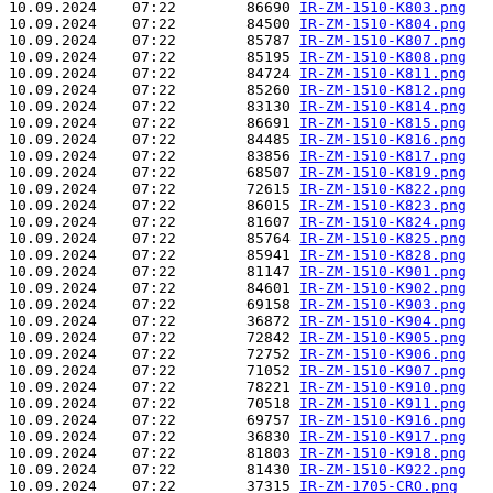
10.09.2024    07:22        86690 
IR-ZM-1510-K803.png
10.09.2024    07:22        84500 
IR-ZM-1510-K804.png
10.09.2024    07:22        85787 
IR-ZM-1510-K807.png
10.09.2024    07:22        85195 
IR-ZM-1510-K808.png
10.09.2024    07:22        84724 
IR-ZM-1510-K811.png
10.09.2024    07:22        85260 
IR-ZM-1510-K812.png
10.09.2024    07:22        83130 
IR-ZM-1510-K814.png
10.09.2024    07:22        86691 
IR-ZM-1510-K815.png
10.09.2024    07:22        84485 
IR-ZM-1510-K816.png
10.09.2024    07:22        83856 
IR-ZM-1510-K817.png
10.09.2024    07:22        68507 
IR-ZM-1510-K819.png
10.09.2024    07:22        72615 
IR-ZM-1510-K822.png
10.09.2024    07:22        86015 
IR-ZM-1510-K823.png
10.09.2024    07:22        81607 
IR-ZM-1510-K824.png
10.09.2024    07:22        85764 
IR-ZM-1510-K825.png
10.09.2024    07:22        85941 
IR-ZM-1510-K828.png
10.09.2024    07:22        81147 
IR-ZM-1510-K901.png
10.09.2024    07:22        84601 
IR-ZM-1510-K902.png
10.09.2024    07:22        69158 
IR-ZM-1510-K903.png
10.09.2024    07:22        36872 
IR-ZM-1510-K904.png
10.09.2024    07:22        72842 
IR-ZM-1510-K905.png
10.09.2024    07:22        72752 
IR-ZM-1510-K906.png
10.09.2024    07:22        71052 
IR-ZM-1510-K907.png
10.09.2024    07:22        78221 
IR-ZM-1510-K910.png
10.09.2024    07:22        70518 
IR-ZM-1510-K911.png
10.09.2024    07:22        69757 
IR-ZM-1510-K916.png
10.09.2024    07:22        36830 
IR-ZM-1510-K917.png
10.09.2024    07:22        81803 
IR-ZM-1510-K918.png
10.09.2024    07:22        81430 
IR-ZM-1510-K922.png
10.09.2024    07:22        37315 
IR-ZM-1705-CRO.png