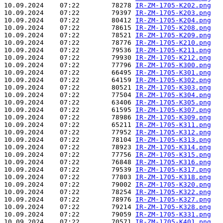
10.09.2024    07:22        78278 
IR-ZM-1705-K202.png
10.09.2024    07:22        79397 
IR-ZM-1705-K203.png
10.09.2024    07:22        80412 
IR-ZM-1705-K204.png
10.09.2024    07:22        78615 
IR-ZM-1705-K208.png
10.09.2024    07:22        78521 
IR-ZM-1705-K209.png
10.09.2024    07:22        78776 
IR-ZM-1705-K210.png
10.09.2024    07:22        79536 
IR-ZM-1705-K211.png
10.09.2024    07:22        79930 
IR-ZM-1705-K212.png
10.09.2024    07:22        77796 
IR-ZM-1705-K300.png
10.09.2024    07:22        66495 
IR-ZM-1705-K301.png
10.09.2024    07:22        64159 
IR-ZM-1705-K302.png
10.09.2024    07:22        80521 
IR-ZM-1705-K303.png
10.09.2024    07:22        77504 
IR-ZM-1705-K304.png
10.09.2024    07:22        63406 
IR-ZM-1705-K305.png
10.09.2024    07:22        61595 
IR-ZM-1705-K307.png
10.09.2024    07:22        78986 
IR-ZM-1705-K309.png
10.09.2024    07:22        65211 
IR-ZM-1705-K311.png
10.09.2024    07:22        77952 
IR-ZM-1705-K312.png
10.09.2024    07:22        78104 
IR-ZM-1705-K313.png
10.09.2024    07:22        78923 
IR-ZM-1705-K314.png
10.09.2024    07:22        77756 
IR-ZM-1705-K315.png
10.09.2024    07:22        76848 
IR-ZM-1705-K316.png
10.09.2024    07:22        79539 
IR-ZM-1705-K317.png
10.09.2024    07:22        77803 
IR-ZM-1705-K318.png
10.09.2024    07:22        79002 
IR-ZM-1705-K320.png
10.09.2024    07:22        78254 
IR-ZM-1705-K322.png
10.09.2024    07:22        78976 
IR-ZM-1705-K327.png
10.09.2024    07:22        79214 
IR-ZM-1705-K328.png
10.09.2024    07:22        79059 
IR-ZM-1705-K331.png
10.09.2024    07:22        70571 
IR-ZM-1705-K401.png