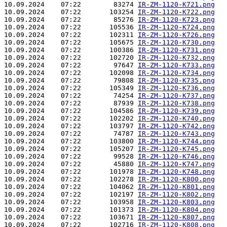
10.09.2024    07:22        83274 
IR-ZM-1120-K721.png
10.09.2024    07:22       103254 
IR-ZM-1120-K722.png
10.09.2024    07:22        85276 
IR-ZM-1120-K723.png
10.09.2024    07:22       105536 
IR-ZM-1120-K724.png
10.09.2024    07:22       102311 
IR-ZM-1120-K726.png
10.09.2024    07:22       105675 
IR-ZM-1120-K730.png
10.09.2024    07:22       100386 
IR-ZM-1120-K731.png
10.09.2024    07:22       102720 
IR-ZM-1120-K732.png
10.09.2024    07:22        97647 
IR-ZM-1120-K733.png
10.09.2024    07:22       102098 
IR-ZM-1120-K734.png
10.09.2024    07:22        79808 
IR-ZM-1120-K735.png
10.09.2024    07:22       105349 
IR-ZM-1120-K736.png
10.09.2024    07:22        74254 
IR-ZM-1120-K737.png
10.09.2024    07:22        87939 
IR-ZM-1120-K738.png
10.09.2024    07:22       104586 
IR-ZM-1120-K739.png
10.09.2024    07:22       102202 
IR-ZM-1120-K740.png
10.09.2024    07:22       103797 
IR-ZM-1120-K742.png
10.09.2024    07:22        74787 
IR-ZM-1120-K743.png
10.09.2024    07:22       103800 
IR-ZM-1120-K744.png
10.09.2024    07:22       105207 
IR-ZM-1120-K745.png
10.09.2024    07:22        99528 
IR-ZM-1120-K746.png
10.09.2024    07:22        45880 
IR-ZM-1120-K747.png
10.09.2024    07:22       101978 
IR-ZM-1120-K748.png
10.09.2024    07:22       102278 
IR-ZM-1120-K800.png
10.09.2024    07:22       104062 
IR-ZM-1120-K801.png
10.09.2024    07:22       102197 
IR-ZM-1120-K802.png
10.09.2024    07:22       103958 
IR-ZM-1120-K803.png
10.09.2024    07:22       101373 
IR-ZM-1120-K804.png
10.09.2024    07:22       103671 
IR-ZM-1120-K807.png
10.09.2024    07:22       102716 
IR-ZM-1120-K808.png