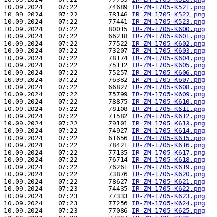
10.09.2024    07:22        74689 
IR-ZM-1705-K521.png
10.09.2024    07:22        78146 
IR-ZM-1705-K522.png
10.09.2024    07:22        77441 
IR-ZM-1705-K523.png
10.09.2024    07:22        80015 
IR-ZM-1705-K600.png
10.09.2024    07:22        66218 
IR-ZM-1705-K601.png
10.09.2024    07:22        77522 
IR-ZM-1705-K602.png
10.09.2024    07:22        73207 
IR-ZM-1705-K603.png
10.09.2024    07:22        78174 
IR-ZM-1705-K604.png
10.09.2024    07:22        75112 
IR-ZM-1705-K605.png
10.09.2024    07:22        75257 
IR-ZM-1705-K606.png
10.09.2024    07:22        76382 
IR-ZM-1705-K607.png
10.09.2024    07:22        66827 
IR-ZM-1705-K608.png
10.09.2024    07:22        75799 
IR-ZM-1705-K609.png
10.09.2024    07:22        78875 
IR-ZM-1705-K610.png
10.09.2024    07:22        78108 
IR-ZM-1705-K611.png
10.09.2024    07:22        71582 
IR-ZM-1705-K612.png
10.09.2024    07:22        79101 
IR-ZM-1705-K613.png
10.09.2024    07:22        74927 
IR-ZM-1705-K614.png
10.09.2024    07:22        61656 
IR-ZM-1705-K615.png
10.09.2024    07:22        78421 
IR-ZM-1705-K616.png
10.09.2024    07:22        77135 
IR-ZM-1705-K617.png
10.09.2024    07:22        76714 
IR-ZM-1705-K618.png
10.09.2024    07:22        76261 
IR-ZM-1705-K619.png
10.09.2024    07:22        73876 
IR-ZM-1705-K620.png
10.09.2024    07:22        78627 
IR-ZM-1705-K621.png
10.09.2024    07:23        74435 
IR-ZM-1705-K622.png
10.09.2024    07:23        77333 
IR-ZM-1705-K623.png
10.09.2024    07:23        77256 
IR-ZM-1705-K624.png
10.09.2024    07:23        77086 
IR-ZM-1705-K625.png