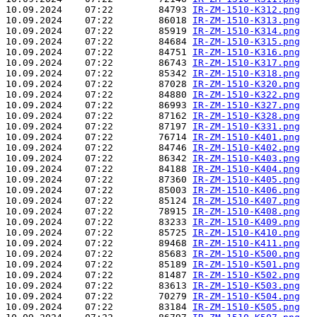
10.09.2024    07:22        84793 
IR-ZM-1510-K312.png
10.09.2024    07:22        86018 
IR-ZM-1510-K313.png
10.09.2024    07:22        85919 
IR-ZM-1510-K314.png
10.09.2024    07:22        84684 
IR-ZM-1510-K315.png
10.09.2024    07:22        84751 
IR-ZM-1510-K316.png
10.09.2024    07:22        86743 
IR-ZM-1510-K317.png
10.09.2024    07:22        85342 
IR-ZM-1510-K318.png
10.09.2024    07:22        87028 
IR-ZM-1510-K320.png
10.09.2024    07:22        84880 
IR-ZM-1510-K322.png
10.09.2024    07:22        86993 
IR-ZM-1510-K327.png
10.09.2024    07:22        87162 
IR-ZM-1510-K328.png
10.09.2024    07:22        87197 
IR-ZM-1510-K331.png
10.09.2024    07:22        76714 
IR-ZM-1510-K401.png
10.09.2024    07:22        84746 
IR-ZM-1510-K402.png
10.09.2024    07:22        86342 
IR-ZM-1510-K403.png
10.09.2024    07:22        84188 
IR-ZM-1510-K404.png
10.09.2024    07:22        87360 
IR-ZM-1510-K405.png
10.09.2024    07:22        85003 
IR-ZM-1510-K406.png
10.09.2024    07:22        85124 
IR-ZM-1510-K407.png
10.09.2024    07:22        78915 
IR-ZM-1510-K408.png
10.09.2024    07:22        83233 
IR-ZM-1510-K409.png
10.09.2024    07:22        85725 
IR-ZM-1510-K410.png
10.09.2024    07:22        89468 
IR-ZM-1510-K411.png
10.09.2024    07:22        85683 
IR-ZM-1510-K500.png
10.09.2024    07:22        85189 
IR-ZM-1510-K501.png
10.09.2024    07:22        81487 
IR-ZM-1510-K502.png
10.09.2024    07:22        83613 
IR-ZM-1510-K503.png
10.09.2024    07:22        70279 
IR-ZM-1510-K504.png
10.09.2024    07:22        83184 
IR-ZM-1510-K505.png