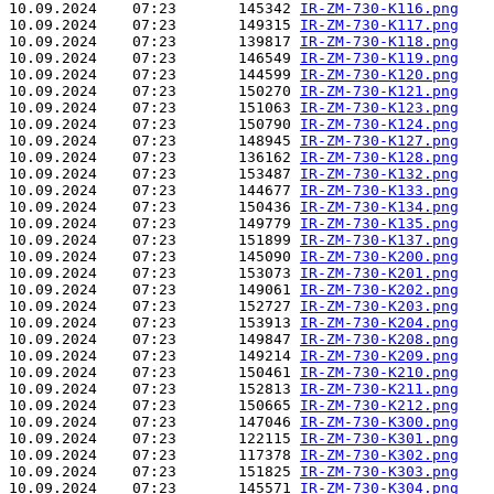
10.09.2024    07:23       145342 
IR-ZM-730-K116.png
10.09.2024    07:23       149315 
IR-ZM-730-K117.png
10.09.2024    07:23       139817 
IR-ZM-730-K118.png
10.09.2024    07:23       146549 
IR-ZM-730-K119.png
10.09.2024    07:23       144599 
IR-ZM-730-K120.png
10.09.2024    07:23       150270 
IR-ZM-730-K121.png
10.09.2024    07:23       151063 
IR-ZM-730-K123.png
10.09.2024    07:23       150790 
IR-ZM-730-K124.png
10.09.2024    07:23       148945 
IR-ZM-730-K127.png
10.09.2024    07:23       136162 
IR-ZM-730-K128.png
10.09.2024    07:23       153487 
IR-ZM-730-K132.png
10.09.2024    07:23       144677 
IR-ZM-730-K133.png
10.09.2024    07:23       150436 
IR-ZM-730-K134.png
10.09.2024    07:23       149779 
IR-ZM-730-K135.png
10.09.2024    07:23       151899 
IR-ZM-730-K137.png
10.09.2024    07:23       145090 
IR-ZM-730-K200.png
10.09.2024    07:23       153073 
IR-ZM-730-K201.png
10.09.2024    07:23       149061 
IR-ZM-730-K202.png
10.09.2024    07:23       152727 
IR-ZM-730-K203.png
10.09.2024    07:23       153913 
IR-ZM-730-K204.png
10.09.2024    07:23       149847 
IR-ZM-730-K208.png
10.09.2024    07:23       149214 
IR-ZM-730-K209.png
10.09.2024    07:23       150461 
IR-ZM-730-K210.png
10.09.2024    07:23       152813 
IR-ZM-730-K211.png
10.09.2024    07:23       150665 
IR-ZM-730-K212.png
10.09.2024    07:23       147046 
IR-ZM-730-K300.png
10.09.2024    07:23       122115 
IR-ZM-730-K301.png
10.09.2024    07:23       117378 
IR-ZM-730-K302.png
10.09.2024    07:23       151825 
IR-ZM-730-K303.png
10.09.2024    07:23       145571 
IR-ZM-730-K304.png