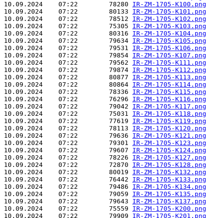
10.09.2024    07:22        78280 
IR-ZM-1705-K100.png
10.09.2024    07:22        80133 
IR-ZM-1705-K101.png
10.09.2024    07:22        78512 
IR-ZM-1705-K102.png
10.09.2024    07:22        75305 
IR-ZM-1705-K103.png
10.09.2024    07:22        80316 
IR-ZM-1705-K104.png
10.09.2024    07:22        79634 
IR-ZM-1705-K105.png
10.09.2024    07:22        79531 
IR-ZM-1705-K106.png
10.09.2024    07:22        79854 
IR-ZM-1705-K107.png
10.09.2024    07:22        79562 
IR-ZM-1705-K111.png
10.09.2024    07:22        79874 
IR-ZM-1705-K112.png
10.09.2024    07:22        80877 
IR-ZM-1705-K113.png
10.09.2024    07:22        80864 
IR-ZM-1705-K114.png
10.09.2024    07:22        78336 
IR-ZM-1705-K115.png
10.09.2024    07:22        76296 
IR-ZM-1705-K116.png
10.09.2024    07:22        79042 
IR-ZM-1705-K117.png
10.09.2024    07:22        75031 
IR-ZM-1705-K118.png
10.09.2024    07:22        77619 
IR-ZM-1705-K119.png
10.09.2024    07:22        78113 
IR-ZM-1705-K120.png
10.09.2024    07:22        79636 
IR-ZM-1705-K121.png
10.09.2024    07:22        79301 
IR-ZM-1705-K123.png
10.09.2024    07:22        79607 
IR-ZM-1705-K124.png
10.09.2024    07:22        78226 
IR-ZM-1705-K127.png
10.09.2024    07:22        72870 
IR-ZM-1705-K128.png
10.09.2024    07:22        80019 
IR-ZM-1705-K132.png
10.09.2024    07:22        76442 
IR-ZM-1705-K133.png
10.09.2024    07:22        79486 
IR-ZM-1705-K134.png
10.09.2024    07:22        79059 
IR-ZM-1705-K135.png
10.09.2024    07:22        79643 
IR-ZM-1705-K137.png
10.09.2024    07:22        75559 
IR-ZM-1705-K200.png
10.09.2024    07:22        79909 
IR-ZM-1705-K201.png