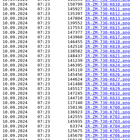
10.09.2024    07:23       150799 
IR-ZM-730-K610.png
10.09.2024    07:23       145927 
IR-ZM-730-K611.png
10.09.2024    07:23       135397 
IR-ZM-730-K612.png
10.09.2024    07:23       147804 
IR-ZM-730-K613.png
10.09.2024    07:23       139552 
IR-ZM-730-K614.png
10.09.2024    07:23       117553 
IR-ZM-730-K615.png
10.09.2024    07:23       147377 
IR-ZM-730-K616.png
10.09.2024    07:23       143960 
IR-ZM-730-K617.png
10.09.2024    07:23       146455 
IR-ZM-730-K618.png
10.09.2024    07:23       142510 
IR-ZM-730-K619.png
10.09.2024    07:23       138582 
IR-ZM-730-K620.png
10.09.2024    07:23       148437 
IR-ZM-730-K621.png
10.09.2024    07:23       141239 
IR-ZM-730-K622.png
10.09.2024    07:23       146395 
IR-ZM-730-K624.png
10.09.2024    07:23       145110 
IR-ZM-730-K625.png
10.09.2024    07:23       145456 
IR-ZM-730-K626.png
10.09.2024    07:23       144624 
IR-ZM-730-K627.png
10.09.2024    07:23       141488 
IR-ZM-730-K628.png
10.09.2024    07:23       145517 
IR-ZM-730-K629.png
10.09.2024    07:23       147245 
IR-ZM-730-K632.png
10.09.2024    07:23       144710 
IR-ZM-730-K633.png
10.09.2024    07:23       117140 
IR-ZM-730-K634.png
10.09.2024    07:23       150136 
IR-ZM-730-K700.png
10.09.2024    07:23       136923 
IR-ZM-730-K701.png
10.09.2024    07:23       142555 
IR-ZM-730-K702.png
10.09.2024    07:23       145935 
IR-ZM-730-K703.png
10.09.2024    07:23        63374 
IR-ZM-730-K704.png
10.09.2024    07:23       125675 
IR-ZM-730-K705.png
10.09.2024    07:23       145670 
IR-ZM-730-K706.png