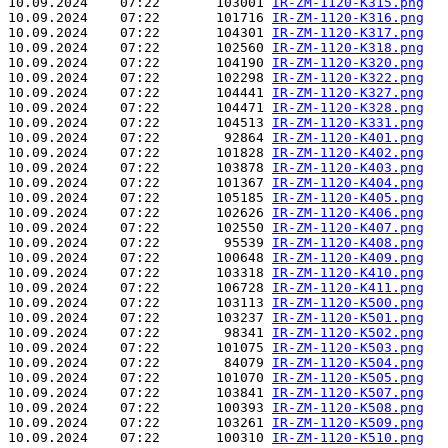
10.09.2024    07:22       103001 
IR-ZM-1120-K315.png
10.09.2024    07:22       101716 
IR-ZM-1120-K316.png
10.09.2024    07:22       104301 
IR-ZM-1120-K317.png
10.09.2024    07:22       102560 
IR-ZM-1120-K318.png
10.09.2024    07:22       104190 
IR-ZM-1120-K320.png
10.09.2024    07:22       102298 
IR-ZM-1120-K322.png
10.09.2024    07:22       104441 
IR-ZM-1120-K327.png
10.09.2024    07:22       104471 
IR-ZM-1120-K328.png
10.09.2024    07:22       104513 
IR-ZM-1120-K331.png
10.09.2024    07:22        92864 
IR-ZM-1120-K401.png
10.09.2024    07:22       101828 
IR-ZM-1120-K402.png
10.09.2024    07:22       103878 
IR-ZM-1120-K403.png
10.09.2024    07:22       101367 
IR-ZM-1120-K404.png
10.09.2024    07:22       105185 
IR-ZM-1120-K405.png
10.09.2024    07:22       102626 
IR-ZM-1120-K406.png
10.09.2024    07:22       102550 
IR-ZM-1120-K407.png
10.09.2024    07:22        95539 
IR-ZM-1120-K408.png
10.09.2024    07:22       100648 
IR-ZM-1120-K409.png
10.09.2024    07:22       103318 
IR-ZM-1120-K410.png
10.09.2024    07:22       106728 
IR-ZM-1120-K411.png
10.09.2024    07:22       103113 
IR-ZM-1120-K500.png
10.09.2024    07:22       103237 
IR-ZM-1120-K501.png
10.09.2024    07:22        98341 
IR-ZM-1120-K502.png
10.09.2024    07:22       101075 
IR-ZM-1120-K503.png
10.09.2024    07:22        84079 
IR-ZM-1120-K504.png
10.09.2024    07:22       101070 
IR-ZM-1120-K505.png
10.09.2024    07:22       103841 
IR-ZM-1120-K507.png
10.09.2024    07:22       100393 
IR-ZM-1120-K508.png
10.09.2024    07:22       103261 
IR-ZM-1120-K509.png
10.09.2024    07:22       100310 
IR-ZM-1120-K510.png