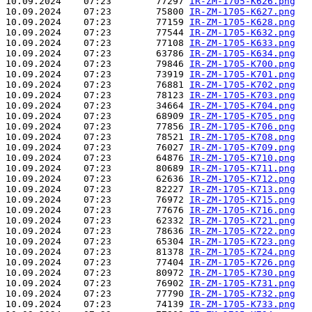
10.09.2024    07:23        77297 
IR-ZM-1705-K626.png
10.09.2024    07:23        75800 
IR-ZM-1705-K627.png
10.09.2024    07:23        77159 
IR-ZM-1705-K628.png
10.09.2024    07:23        77544 
IR-ZM-1705-K632.png
10.09.2024    07:23        77108 
IR-ZM-1705-K633.png
10.09.2024    07:23        63786 
IR-ZM-1705-K634.png
10.09.2024    07:23        79846 
IR-ZM-1705-K700.png
10.09.2024    07:23        73919 
IR-ZM-1705-K701.png
10.09.2024    07:23        76881 
IR-ZM-1705-K702.png
10.09.2024    07:23        78123 
IR-ZM-1705-K703.png
10.09.2024    07:23        34664 
IR-ZM-1705-K704.png
10.09.2024    07:23        68909 
IR-ZM-1705-K705.png
10.09.2024    07:23        77856 
IR-ZM-1705-K706.png
10.09.2024    07:23        78521 
IR-ZM-1705-K708.png
10.09.2024    07:23        76027 
IR-ZM-1705-K709.png
10.09.2024    07:23        64876 
IR-ZM-1705-K710.png
10.09.2024    07:23        80689 
IR-ZM-1705-K711.png
10.09.2024    07:23        62636 
IR-ZM-1705-K712.png
10.09.2024    07:23        82227 
IR-ZM-1705-K713.png
10.09.2024    07:23        76972 
IR-ZM-1705-K715.png
10.09.2024    07:23        77676 
IR-ZM-1705-K716.png
10.09.2024    07:23        62332 
IR-ZM-1705-K721.png
10.09.2024    07:23        78636 
IR-ZM-1705-K722.png
10.09.2024    07:23        65304 
IR-ZM-1705-K723.png
10.09.2024    07:23        81378 
IR-ZM-1705-K724.png
10.09.2024    07:23        77404 
IR-ZM-1705-K726.png
10.09.2024    07:23        80972 
IR-ZM-1705-K730.png
10.09.2024    07:23        76902 
IR-ZM-1705-K731.png
10.09.2024    07:23        77790 
IR-ZM-1705-K732.png
10.09.2024    07:23        74139 
IR-ZM-1705-K733.png