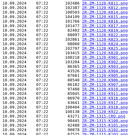
10.09.2024    07:22       102486 
IR-ZM-1120-K811.png
10.09.2024    07:22       102387 
IR-ZM-1120-K812.png
10.09.2024    07:22       100503 
IR-ZM-1120-K814.png
10.09.2024    07:22       104109 
IR-ZM-1120-K815.png
10.09.2024    07:22       101766 
IR-ZM-1120-K816.png
10.09.2024    07:22       101477 
IR-ZM-1120-K817.png
10.09.2024    07:22        82402 
IR-ZM-1120-K819.png
10.09.2024    07:22        88097 
IR-ZM-1120-K822.png
10.09.2024    07:22       102861 
IR-ZM-1120-K823.png
10.09.2024    07:22        98060 
IR-ZM-1120-K824.png
10.09.2024    07:22       102797 
IR-ZM-1120-K825.png
10.09.2024    07:22       103415 
IR-ZM-1120-K828.png
10.09.2024    07:22       100218 
IR-ZM-1120-K901.png
10.09.2024    07:22       103204 
IR-ZM-1120-K902.png
10.09.2024    07:22        86365 
IR-ZM-1120-K903.png
10.09.2024    07:22        43526 
IR-ZM-1120-K904.png
10.09.2024    07:22        87681 
IR-ZM-1120-K905.png
10.09.2024    07:22        88548 
IR-ZM-1120-K906.png
10.09.2024    07:22        86182 
IR-ZM-1120-K907.png
10.09.2024    07:22        97488 
IR-ZM-1120-K910.png
10.09.2024    07:22        85045 
IR-ZM-1120-K911.png
10.09.2024    07:22        86970 
IR-ZM-1120-K916.png
10.09.2024    07:22        43641 
IR-ZM-1120-K917.png
10.09.2024    07:22       100404 
IR-ZM-1120-K918.png
10.09.2024    07:22       100138 
IR-ZM-1120-K922.png
10.09.2024    07:22        43271 
IR-ZM-1315-CRO.png
10.09.2024    07:22        90445 
IR-ZM-1315-K100.png
10.09.2024    07:22        92488 
IR-ZM-1315-K101.png
10.09.2024    07:22        90878 
IR-ZM-1315-K102.png
10.09.2024    07:22        87575 
IR-ZM-1315-K103.png