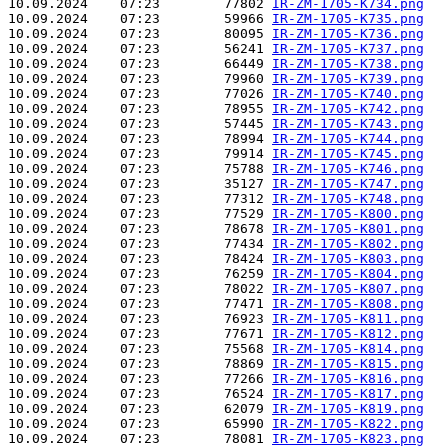
10.09.2024    07:23        77802 
IR-ZM-1705-K734.png
10.09.2024    07:23        59966 
IR-ZM-1705-K735.png
10.09.2024    07:23        80095 
IR-ZM-1705-K736.png
10.09.2024    07:23        56241 
IR-ZM-1705-K737.png
10.09.2024    07:23        66449 
IR-ZM-1705-K738.png
10.09.2024    07:23        79960 
IR-ZM-1705-K739.png
10.09.2024    07:23        77026 
IR-ZM-1705-K740.png
10.09.2024    07:23        78955 
IR-ZM-1705-K742.png
10.09.2024    07:23        57445 
IR-ZM-1705-K743.png
10.09.2024    07:23        78994 
IR-ZM-1705-K744.png
10.09.2024    07:23        79914 
IR-ZM-1705-K745.png
10.09.2024    07:23        75788 
IR-ZM-1705-K746.png
10.09.2024    07:23        35127 
IR-ZM-1705-K747.png
10.09.2024    07:23        77312 
IR-ZM-1705-K748.png
10.09.2024    07:23        77529 
IR-ZM-1705-K800.png
10.09.2024    07:23        78678 
IR-ZM-1705-K801.png
10.09.2024    07:23        77434 
IR-ZM-1705-K802.png
10.09.2024    07:23        78424 
IR-ZM-1705-K803.png
10.09.2024    07:23        76259 
IR-ZM-1705-K804.png
10.09.2024    07:23        78022 
IR-ZM-1705-K807.png
10.09.2024    07:23        77471 
IR-ZM-1705-K808.png
10.09.2024    07:23        76923 
IR-ZM-1705-K811.png
10.09.2024    07:23        77671 
IR-ZM-1705-K812.png
10.09.2024    07:23        75568 
IR-ZM-1705-K814.png
10.09.2024    07:23        78869 
IR-ZM-1705-K815.png
10.09.2024    07:23        77266 
IR-ZM-1705-K816.png
10.09.2024    07:23        76524 
IR-ZM-1705-K817.png
10.09.2024    07:23        62079 
IR-ZM-1705-K819.png
10.09.2024    07:23        65990 
IR-ZM-1705-K822.png
10.09.2024    07:23        78081 
IR-ZM-1705-K823.png