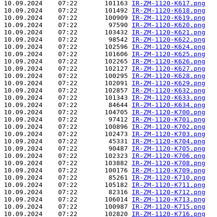
10.09.2024    07:22       101163 
IR-ZM-1120-K617.png
10.09.2024    07:22       101492 
IR-ZM-1120-K618.png
10.09.2024    07:22       100909 
IR-ZM-1120-K619.png
10.09.2024    07:22        97590 
IR-ZM-1120-K620.png
10.09.2024    07:22       103432 
IR-ZM-1120-K621.png
10.09.2024    07:22        98542 
IR-ZM-1120-K622.png
10.09.2024    07:22       102596 
IR-ZM-1120-K624.png
10.09.2024    07:22       101606 
IR-ZM-1120-K625.png
10.09.2024    07:22       102265 
IR-ZM-1120-K626.png
10.09.2024    07:22       102127 
IR-ZM-1120-K627.png
10.09.2024    07:22       100295 
IR-ZM-1120-K628.png
10.09.2024    07:22       102091 
IR-ZM-1120-K629.png
10.09.2024    07:22       102857 
IR-ZM-1120-K632.png
10.09.2024    07:22       101343 
IR-ZM-1120-K633.png
10.09.2024    07:22        84644 
IR-ZM-1120-K634.png
10.09.2024    07:22       104705 
IR-ZM-1120-K700.png
10.09.2024    07:22        97412 
IR-ZM-1120-K701.png
10.09.2024    07:22       100896 
IR-ZM-1120-K702.png
10.09.2024    07:22       102473 
IR-ZM-1120-K703.png
10.09.2024    07:22        45331 
IR-ZM-1120-K704.png
10.09.2024    07:22        90487 
IR-ZM-1120-K705.png
10.09.2024    07:22       102323 
IR-ZM-1120-K706.png
10.09.2024    07:22       103882 
IR-ZM-1120-K708.png
10.09.2024    07:22       100176 
IR-ZM-1120-K709.png
10.09.2024    07:22        85261 
IR-ZM-1120-K710.png
10.09.2024    07:22       105182 
IR-ZM-1120-K711.png
10.09.2024    07:22        82316 
IR-ZM-1120-K712.png
10.09.2024    07:22       106014 
IR-ZM-1120-K713.png
10.09.2024    07:22       100987 
IR-ZM-1120-K715.png
10.09.2024    07:22       102820 
IR-ZM-1120-K716.png