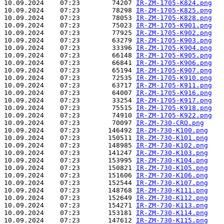
10.09.2024    07:23        74207 
IR-ZM-1705-K824.png
10.09.2024    07:23        78298 
IR-ZM-1705-K825.png
10.09.2024    07:23        78053 
IR-ZM-1705-K828.png
10.09.2024    07:23        75023 
IR-ZM-1705-K901.png
10.09.2024    07:23        77925 
IR-ZM-1705-K902.png
10.09.2024    07:23        63279 
IR-ZM-1705-K903.png
10.09.2024    07:23        33396 
IR-ZM-1705-K904.png
10.09.2024    07:23        66148 
IR-ZM-1705-K905.png
10.09.2024    07:23        66841 
IR-ZM-1705-K906.png
10.09.2024    07:23        65194 
IR-ZM-1705-K907.png
10.09.2024    07:23        72535 
IR-ZM-1705-K910.png
10.09.2024    07:23        63717 
IR-ZM-1705-K911.png
10.09.2024    07:23        64007 
IR-ZM-1705-K916.png
10.09.2024    07:23        33254 
IR-ZM-1705-K917.png
10.09.2024    07:23        75515 
IR-ZM-1705-K918.png
10.09.2024    07:23        74910 
IR-ZM-1705-K922.png
10.09.2024    07:23        70097 
IR-ZM-730-CRO.png
10.09.2024    07:23       146492 
IR-ZM-730-K100.png
10.09.2024    07:23       150511 
IR-ZM-730-K101.png
10.09.2024    07:23       148985 
IR-ZM-730-K102.png
10.09.2024    07:23       141247 
IR-ZM-730-K103.png
10.09.2024    07:23       153995 
IR-ZM-730-K104.png
10.09.2024    07:23       150821 
IR-ZM-730-K105.png
10.09.2024    07:23       151606 
IR-ZM-730-K106.png
10.09.2024    07:23       152544 
IR-ZM-730-K107.png
10.09.2024    07:23       148768 
IR-ZM-730-K111.png
10.09.2024    07:23       152649 
IR-ZM-730-K112.png
10.09.2024    07:23       154271 
IR-ZM-730-K113.png
10.09.2024    07:23       153181 
IR-ZM-730-K114.png
10.09.2024    07:23       147612 
IR-ZM-730-K115.png