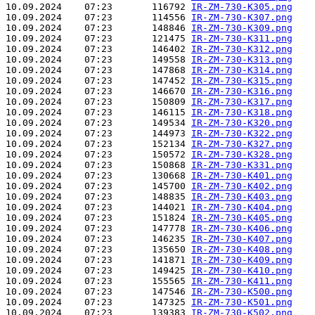
10.09.2024    07:23       116792 
IR-ZM-730-K305.png
10.09.2024    07:23       114556 
IR-ZM-730-K307.png
10.09.2024    07:23       148846 
IR-ZM-730-K309.png
10.09.2024    07:23       121475 
IR-ZM-730-K311.png
10.09.2024    07:23       146402 
IR-ZM-730-K312.png
10.09.2024    07:23       149558 
IR-ZM-730-K313.png
10.09.2024    07:23       147868 
IR-ZM-730-K314.png
10.09.2024    07:23       147452 
IR-ZM-730-K315.png
10.09.2024    07:23       146670 
IR-ZM-730-K316.png
10.09.2024    07:23       150809 
IR-ZM-730-K317.png
10.09.2024    07:23       146115 
IR-ZM-730-K318.png
10.09.2024    07:23       149534 
IR-ZM-730-K320.png
10.09.2024    07:23       144973 
IR-ZM-730-K322.png
10.09.2024    07:23       152134 
IR-ZM-730-K327.png
10.09.2024    07:23       150572 
IR-ZM-730-K328.png
10.09.2024    07:23       150868 
IR-ZM-730-K331.png
10.09.2024    07:23       130668 
IR-ZM-730-K401.png
10.09.2024    07:23       145700 
IR-ZM-730-K402.png
10.09.2024    07:23       148835 
IR-ZM-730-K403.png
10.09.2024    07:23       144021 
IR-ZM-730-K404.png
10.09.2024    07:23       151824 
IR-ZM-730-K405.png
10.09.2024    07:23       147778 
IR-ZM-730-K406.png
10.09.2024    07:23       146235 
IR-ZM-730-K407.png
10.09.2024    07:23       135650 
IR-ZM-730-K408.png
10.09.2024    07:23       141871 
IR-ZM-730-K409.png
10.09.2024    07:23       149425 
IR-ZM-730-K410.png
10.09.2024    07:23       155565 
IR-ZM-730-K411.png
10.09.2024    07:23       147546 
IR-ZM-730-K500.png
10.09.2024    07:23       147325 
IR-ZM-730-K501.png
10.09.2024    07:23       139383 
IR-ZM-730-K502.png