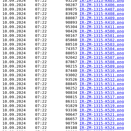
10.09.2024    07:22        93220 
IR-ZM-1315-K405.png
10.09.2024    07:22        90287 
IR-ZM-1315-K406.png
10.09.2024    07:22        89875 
IR-ZM-1315-K407.png
10.09.2024    07:22        83928 
IR-ZM-1315-K408.png
10.09.2024    07:22        88087 
IR-ZM-1315-K409.png
10.09.2024    07:22        90893 
IR-ZM-1315-K410.png
10.09.2024    07:22        95304 
IR-ZM-1315-K411.png
10.09.2024    07:22        90426 
IR-ZM-1315-K500.png
10.09.2024    07:22        90167 
IR-ZM-1315-K501.png
10.09.2024    07:22        85860 
IR-ZM-1315-K502.png
10.09.2024    07:22        88510 
IR-ZM-1315-K503.png
10.09.2024    07:22        74357 
IR-ZM-1315-K504.png
10.09.2024    07:22        88053 
IR-ZM-1315-K505.png
10.09.2024    07:22        92042 
IR-ZM-1315-K507.png
10.09.2024    07:22        87867 
IR-ZM-1315-K508.png
10.09.2024    07:22        90215 
IR-ZM-1315-K509.png
10.09.2024    07:22        87440 
IR-ZM-1315-K510.png
10.09.2024    07:22        93002 
IR-ZM-1315-K511.png
10.09.2024    07:22        93526 
IR-ZM-1315-K512.png
10.09.2024    07:22        88845 
IR-ZM-1315-K513.png
10.09.2024    07:22        90252 
IR-ZM-1315-K514.png
10.09.2024    07:22        90834 
IR-ZM-1315-K515.png
10.09.2024    07:22        90815 
IR-ZM-1315-K517.png
10.09.2024    07:22        86311 
IR-ZM-1315-K518.png
10.09.2024    07:22        91829 
IR-ZM-1315-K519.png
10.09.2024    07:22        93336 
IR-ZM-1315-K520.png
10.09.2024    07:22        90647 
IR-ZM-1315-K521.png
10.09.2024    07:22        86657 
IR-ZM-1315-K522.png
10.09.2024    07:22        90759 
IR-ZM-1315-K523.png
10.09.2024    07:22        89188 
IR-ZM-1315-K524.png