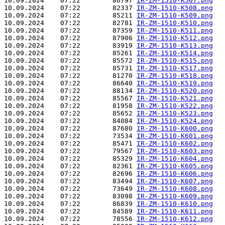
10.09.2024    07:22        86797 
IR-ZM-1510-K507.png
10.09.2024    07:22        82337 
IR-ZM-1510-K508.png
10.09.2024    07:22        85211 
IR-ZM-1510-K509.png
10.09.2024    07:22        82781 
IR-ZM-1510-K510.png
10.09.2024    07:22        87359 
IR-ZM-1510-K511.png
10.09.2024    07:22        87906 
IR-ZM-1510-K512.png
10.09.2024    07:22        83919 
IR-ZM-1510-K513.png
10.09.2024    07:22        85261 
IR-ZM-1510-K514.png
10.09.2024    07:22        85572 
IR-ZM-1510-K515.png
10.09.2024    07:22        85731 
IR-ZM-1510-K517.png
10.09.2024    07:22        81270 
IR-ZM-1510-K518.png
10.09.2024    07:22        86640 
IR-ZM-1510-K519.png
10.09.2024    07:22        88134 
IR-ZM-1510-K520.png
10.09.2024    07:22        85567 
IR-ZM-1510-K521.png
10.09.2024    07:22        81958 
IR-ZM-1510-K522.png
10.09.2024    07:22        85652 
IR-ZM-1510-K523.png
10.09.2024    07:22        84084 
IR-ZM-1510-K524.png
10.09.2024    07:22        87680 
IR-ZM-1510-K600.png
10.09.2024    07:22        73534 
IR-ZM-1510-K601.png
10.09.2024    07:22        85471 
IR-ZM-1510-K602.png
10.09.2024    07:22        79567 
IR-ZM-1510-K603.png
10.09.2024    07:22        85329 
IR-ZM-1510-K604.png
10.09.2024    07:22        82361 
IR-ZM-1510-K605.png
10.09.2024    07:22        82696 
IR-ZM-1510-K606.png
10.09.2024    07:22        83494 
IR-ZM-1510-K607.png
10.09.2024    07:22        73649 
IR-ZM-1510-K608.png
10.09.2024    07:22        83098 
IR-ZM-1510-K609.png
10.09.2024    07:22        86839 
IR-ZM-1510-K610.png
10.09.2024    07:22        84589 
IR-ZM-1510-K611.png
10.09.2024    07:22        78556 
IR-ZM-1510-K612.png