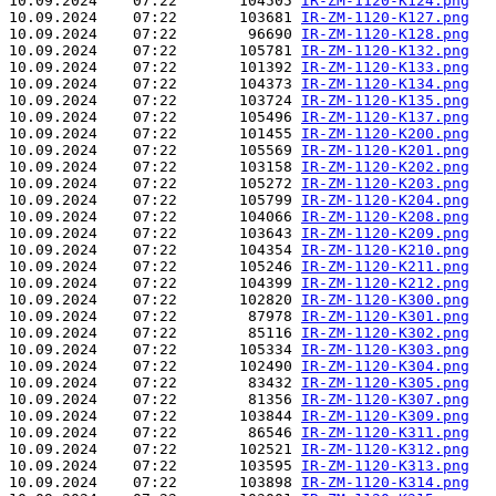
10.09.2024    07:22       104505 
IR-ZM-1120-K124.png
10.09.2024    07:22       103681 
IR-ZM-1120-K127.png
10.09.2024    07:22        96690 
IR-ZM-1120-K128.png
10.09.2024    07:22       105781 
IR-ZM-1120-K132.png
10.09.2024    07:22       101392 
IR-ZM-1120-K133.png
10.09.2024    07:22       104373 
IR-ZM-1120-K134.png
10.09.2024    07:22       103724 
IR-ZM-1120-K135.png
10.09.2024    07:22       105496 
IR-ZM-1120-K137.png
10.09.2024    07:22       101455 
IR-ZM-1120-K200.png
10.09.2024    07:22       105569 
IR-ZM-1120-K201.png
10.09.2024    07:22       103158 
IR-ZM-1120-K202.png
10.09.2024    07:22       105272 
IR-ZM-1120-K203.png
10.09.2024    07:22       105799 
IR-ZM-1120-K204.png
10.09.2024    07:22       104066 
IR-ZM-1120-K208.png
10.09.2024    07:22       103643 
IR-ZM-1120-K209.png
10.09.2024    07:22       104354 
IR-ZM-1120-K210.png
10.09.2024    07:22       105246 
IR-ZM-1120-K211.png
10.09.2024    07:22       104399 
IR-ZM-1120-K212.png
10.09.2024    07:22       102820 
IR-ZM-1120-K300.png
10.09.2024    07:22        87978 
IR-ZM-1120-K301.png
10.09.2024    07:22        85116 
IR-ZM-1120-K302.png
10.09.2024    07:22       105334 
IR-ZM-1120-K303.png
10.09.2024    07:22       102490 
IR-ZM-1120-K304.png
10.09.2024    07:22        83432 
IR-ZM-1120-K305.png
10.09.2024    07:22        81356 
IR-ZM-1120-K307.png
10.09.2024    07:22       103844 
IR-ZM-1120-K309.png
10.09.2024    07:22        86546 
IR-ZM-1120-K311.png
10.09.2024    07:22       102521 
IR-ZM-1120-K312.png
10.09.2024    07:22       103595 
IR-ZM-1120-K313.png
10.09.2024    07:22       103898 
IR-ZM-1120-K314.png