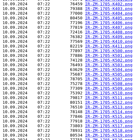
10.09.2024    07:22        76459 
IR-ZM-1705-K402.png
10.09.2024    07:22        79388 
IR-ZM-1705-K403.png
10.09.2024    07:22        77000 
IR-ZM-1705-K404.png
10.09.2024    07:22        80450 
IR-ZM-1705-K405.png
10.09.2024    07:22        77196 
IR-ZM-1705-K406.png
10.09.2024    07:22        77819 
IR-ZM-1705-K407.png
10.09.2024    07:22        72416 
IR-ZM-1705-K408.png
10.09.2024    07:22        76382 
IR-ZM-1705-K409.png
10.09.2024    07:22        77569 
IR-ZM-1705-K410.png
10.09.2024    07:22        82219 
IR-ZM-1705-K411.png
10.09.2024    07:22        77897 
IR-ZM-1705-K500.png
10.09.2024    07:22        77886 
IR-ZM-1705-K501.png
10.09.2024    07:22        74128 
IR-ZM-1705-K502.png
10.09.2024    07:22        76493 
IR-ZM-1705-K503.png
10.09.2024    07:22        63629 
IR-ZM-1705-K504.png
10.09.2024    07:22        75687 
IR-ZM-1705-K505.png
10.09.2024    07:22        78705 
IR-ZM-1705-K507.png
10.09.2024    07:22        75278 
IR-ZM-1705-K508.png
10.09.2024    07:22        77309 
IR-ZM-1705-K509.png
10.09.2024    07:22        75392 
IR-ZM-1705-K510.png
10.09.2024    07:22        79817 
IR-ZM-1705-K511.png
10.09.2024    07:22        80151 
IR-ZM-1705-K512.png
10.09.2024    07:22        76510 
IR-ZM-1705-K513.png
10.09.2024    07:22        78148 
IR-ZM-1705-K514.png
10.09.2024    07:22        77846 
IR-ZM-1705-K515.png
10.09.2024    07:22        77918 
IR-ZM-1705-K516.png
10.09.2024    07:22        73803 
IR-ZM-1705-K517.png
10.09.2024    07:22        78931 
IR-ZM-1705-K518.png
10.09.2024    07:22        80534 
IR-ZM-1705-K519.png
10.09.2024    07:22        77755 
IR-ZM-1705-K520.png