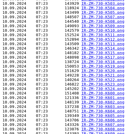
10.09.2024    07:23       143929 
IR-ZM-730-K503.png
10.09.2024    07:23       118924 
IR-ZM-730-K504.png
10.09.2024    07:23       143499 
IR-ZM-730-K505.png
10.09.2024    07:23       148507 
IR-ZM-730-K507.png
10.09.2024    07:23       144540 
IR-ZM-730-K508.png
10.09.2024    07:23       149093 
IR-ZM-730-K509.png
10.09.2024    07:23       142579 
IR-ZM-730-K510.png
10.09.2024    07:23       152524 
IR-ZM-730-K511.png
10.09.2024    07:23       152894 
IR-ZM-730-K512.png
10.09.2024    07:23       143509 
IR-ZM-730-K513.png
10.09.2024    07:23       146342 
IR-ZM-730-K514.png
10.09.2024    07:23       148182 
IR-ZM-730-K515.png
10.09.2024    07:23       148098 
IR-ZM-730-K517.png
10.09.2024    07:23       138724 
IR-ZM-730-K518.png
10.09.2024    07:23       150053 
IR-ZM-730-K519.png
10.09.2024    07:23       151629 
IR-ZM-730-K520.png
10.09.2024    07:23       149228 
IR-ZM-730-K521.png
10.09.2024    07:23       140264 
IR-ZM-730-K522.png
10.09.2024    07:23       146822 
IR-ZM-730-K523.png
10.09.2024    07:23       145202 
IR-ZM-730-K524.png
10.09.2024    07:23       151408 
IR-ZM-730-K600.png
10.09.2024    07:23       121336 
IR-ZM-730-K601.png
10.09.2024    07:23       148139 
IR-ZM-730-K602.png
10.09.2024    07:23       137238 
IR-ZM-730-K603.png
10.09.2024    07:23       148751 
IR-ZM-730-K604.png
10.09.2024    07:23       139349 
IR-ZM-730-K605.png
10.09.2024    07:23       143706 
IR-ZM-730-K606.png
10.09.2024    07:23       143326 
IR-ZM-730-K607.png
10.09.2024    07:23       123076 
IR-ZM-730-K608.png
10.09.2024    07:23       143393 
IR-ZM-730-K609.png