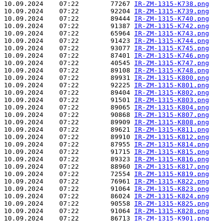
10.09.2024    07:22        77267 
IR-ZM-1315-K738.png
10.09.2024    07:22        92204 
IR-ZM-1315-K739.png
10.09.2024    07:22        89444 
IR-ZM-1315-K740.png
10.09.2024    07:22        91387 
IR-ZM-1315-K742.png
10.09.2024    07:22        65964 
IR-ZM-1315-K743.png
10.09.2024    07:22        91423 
IR-ZM-1315-K744.png
10.09.2024    07:22        93077 
IR-ZM-1315-K745.png
10.09.2024    07:22        87401 
IR-ZM-1315-K746.png
10.09.2024    07:22        40545 
IR-ZM-1315-K747.png
10.09.2024    07:22        89108 
IR-ZM-1315-K748.png
10.09.2024    07:22        89931 
IR-ZM-1315-K800.png
10.09.2024    07:22        92225 
IR-ZM-1315-K801.png
10.09.2024    07:22        89404 
IR-ZM-1315-K802.png
10.09.2024    07:22        91501 
IR-ZM-1315-K803.png
10.09.2024    07:22        89065 
IR-ZM-1315-K804.png
10.09.2024    07:22        90868 
IR-ZM-1315-K807.png
10.09.2024    07:22        89909 
IR-ZM-1315-K808.png
10.09.2024    07:22        89621 
IR-ZM-1315-K811.png
10.09.2024    07:22        89910 
IR-ZM-1315-K812.png
10.09.2024    07:22        87955 
IR-ZM-1315-K814.png
10.09.2024    07:22        91715 
IR-ZM-1315-K815.png
10.09.2024    07:22        89323 
IR-ZM-1315-K816.png
10.09.2024    07:22        88960 
IR-ZM-1315-K817.png
10.09.2024    07:22        72554 
IR-ZM-1315-K819.png
10.09.2024    07:22        76961 
IR-ZM-1315-K822.png
10.09.2024    07:22        91064 
IR-ZM-1315-K823.png
10.09.2024    07:22        86024 
IR-ZM-1315-K824.png
10.09.2024    07:22        90558 
IR-ZM-1315-K825.png
10.09.2024    07:22        91064 
IR-ZM-1315-K828.png
10.09.2024    07:22        86713 
IR-ZM-1315-K901.png