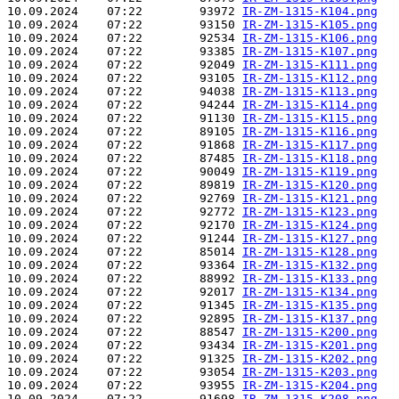
10.09.2024    07:22        93972 
IR-ZM-1315-K104.png
10.09.2024    07:22        93150 
IR-ZM-1315-K105.png
10.09.2024    07:22        92534 
IR-ZM-1315-K106.png
10.09.2024    07:22        93385 
IR-ZM-1315-K107.png
10.09.2024    07:22        92049 
IR-ZM-1315-K111.png
10.09.2024    07:22        93105 
IR-ZM-1315-K112.png
10.09.2024    07:22        94038 
IR-ZM-1315-K113.png
10.09.2024    07:22        94244 
IR-ZM-1315-K114.png
10.09.2024    07:22        91130 
IR-ZM-1315-K115.png
10.09.2024    07:22        89105 
IR-ZM-1315-K116.png
10.09.2024    07:22        91868 
IR-ZM-1315-K117.png
10.09.2024    07:22        87485 
IR-ZM-1315-K118.png
10.09.2024    07:22        90049 
IR-ZM-1315-K119.png
10.09.2024    07:22        89819 
IR-ZM-1315-K120.png
10.09.2024    07:22        92769 
IR-ZM-1315-K121.png
10.09.2024    07:22        92772 
IR-ZM-1315-K123.png
10.09.2024    07:22        92170 
IR-ZM-1315-K124.png
10.09.2024    07:22        91244 
IR-ZM-1315-K127.png
10.09.2024    07:22        85014 
IR-ZM-1315-K128.png
10.09.2024    07:22        93364 
IR-ZM-1315-K132.png
10.09.2024    07:22        88992 
IR-ZM-1315-K133.png
10.09.2024    07:22        92017 
IR-ZM-1315-K134.png
10.09.2024    07:22        91345 
IR-ZM-1315-K135.png
10.09.2024    07:22        92895 
IR-ZM-1315-K137.png
10.09.2024    07:22        88547 
IR-ZM-1315-K200.png
10.09.2024    07:22        93434 
IR-ZM-1315-K201.png
10.09.2024    07:22        91325 
IR-ZM-1315-K202.png
10.09.2024    07:22        93054 
IR-ZM-1315-K203.png
10.09.2024    07:22        93955 
IR-ZM-1315-K204.png
10.09.2024    07:22        91698 
IR-ZM-1315-K208.png