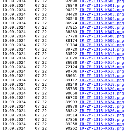
10.09.2024    07:22        92698 
IR-ZM-1315-K600.png
10.09.2024    07:22        76849 
IR-ZM-1315-K601.png
10.09.2024    07:22        90317 
IR-ZM-1315-K602.png
10.09.2024    07:22        84420 
IR-ZM-1315-K603.png
10.09.2024    07:22        90548 
IR-ZM-1315-K604.png
10.09.2024    07:22        86974 
IR-ZM-1315-K605.png
10.09.2024    07:22        87815 
IR-ZM-1315-K606.png
10.09.2024    07:22        88363 
IR-ZM-1315-K607.png
10.09.2024    07:22        77778 
IR-ZM-1315-K608.png
10.09.2024    07:22        88174 
IR-ZM-1315-K609.png
10.09.2024    07:22        91784 
IR-ZM-1315-K610.png
10.09.2024    07:22        89720 
IR-ZM-1315-K611.png
10.09.2024    07:22        83522 
IR-ZM-1315-K612.png
10.09.2024    07:22        91020 
IR-ZM-1315-K613.png
10.09.2024    07:22        86938 
IR-ZM-1315-K614.png
10.09.2024    07:22        72124 
IR-ZM-1315-K615.png
10.09.2024    07:22        90706 
IR-ZM-1315-K616.png
10.09.2024    07:22        89061 
IR-ZM-1315-K617.png
10.09.2024    07:22        89112 
IR-ZM-1315-K618.png
10.09.2024    07:22        88249 
IR-ZM-1315-K619.png
10.09.2024    07:22        85785 
IR-ZM-1315-K620.png
10.09.2024    07:22        90658 
IR-ZM-1315-K621.png
10.09.2024    07:22        86720 
IR-ZM-1315-K622.png
10.09.2024    07:22        89993 
IR-ZM-1315-K624.png
10.09.2024    07:22        88978 
IR-ZM-1315-K625.png
10.09.2024    07:22        89342 
IR-ZM-1315-K626.png
10.09.2024    07:22        89514 
IR-ZM-1315-K627.png
10.09.2024    07:22        87856 
IR-ZM-1315-K628.png
10.09.2024    07:22        89258 
IR-ZM-1315-K629.png
10.09.2024    07:22        90262 
IR-ZM-1315-K632.png