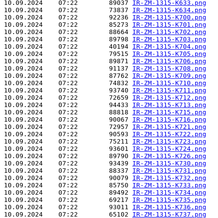
10.09.2024    07:22        89037 
IR-ZM-1315-K633.png
10.09.2024    07:22        73837 
IR-ZM-1315-K634.png
10.09.2024    07:22        92236 
IR-ZM-1315-K700.png
10.09.2024    07:22        85273 
IR-ZM-1315-K701.png
10.09.2024    07:22        88664 
IR-ZM-1315-K702.png
10.09.2024    07:22        89798 
IR-ZM-1315-K703.png
10.09.2024    07:22        40194 
IR-ZM-1315-K704.png
10.09.2024    07:22        79515 
IR-ZM-1315-K705.png
10.09.2024    07:22        89871 
IR-ZM-1315-K706.png
10.09.2024    07:22        91137 
IR-ZM-1315-K708.png
10.09.2024    07:22        87762 
IR-ZM-1315-K709.png
10.09.2024    07:22        74832 
IR-ZM-1315-K710.png
10.09.2024    07:22        93740 
IR-ZM-1315-K711.png
10.09.2024    07:22        72659 
IR-ZM-1315-K712.png
10.09.2024    07:22        94433 
IR-ZM-1315-K713.png
10.09.2024    07:22        88818 
IR-ZM-1315-K715.png
10.09.2024    07:22        90067 
IR-ZM-1315-K716.png
10.09.2024    07:22        72957 
IR-ZM-1315-K721.png
10.09.2024    07:22        90593 
IR-ZM-1315-K722.png
10.09.2024    07:22        75211 
IR-ZM-1315-K723.png
10.09.2024    07:22        93601 
IR-ZM-1315-K724.png
10.09.2024    07:22        89790 
IR-ZM-1315-K726.png
10.09.2024    07:22        93439 
IR-ZM-1315-K730.png
10.09.2024    07:22        88337 
IR-ZM-1315-K731.png
10.09.2024    07:22        90079 
IR-ZM-1315-K732.png
10.09.2024    07:22        85750 
IR-ZM-1315-K733.png
10.09.2024    07:22        89492 
IR-ZM-1315-K734.png
10.09.2024    07:22        69217 
IR-ZM-1315-K735.png
10.09.2024    07:22        93011 
IR-ZM-1315-K736.png
10.09.2024    07:22        65102 
IR-ZM-1315-K737.png