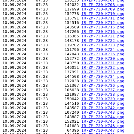
10.09.2024    07:23       150135 
IR-ZM-730-K707.png
10.09.2024    07:23       142032 
IR-ZM-730-K708.png
10.09.2024    07:23       117699 
IR-ZM-730-K709.png
10.09.2024    07:23       152778 
IR-ZM-730-K710.png
10.09.2024    07:23       115791 
IR-ZM-730-K711.png
10.09.2024    07:23       154516 
IR-ZM-730-K712.png
10.09.2024    07:23       143569 
IR-ZM-730-K715.png
10.09.2024    07:23       147206 
IR-ZM-730-K716.png
10.09.2024    07:23       116365 
IR-ZM-730-K721.png
10.09.2024    07:23       148178 
IR-ZM-730-K722.png
10.09.2024    07:23       119702 
IR-ZM-730-K723.png
10.09.2024    07:23       151796 
IR-ZM-730-K724.png
10.09.2024    07:23       147043 
IR-ZM-730-K726.png
10.09.2024    07:23       152772 
IR-ZM-730-K730.png
10.09.2024    07:23       140750 
IR-ZM-730-K731.png
10.09.2024    07:23       146051 
IR-ZM-730-K732.png
10.09.2024    07:23       137991 
IR-ZM-730-K733.png
10.09.2024    07:23       144508 
IR-ZM-730-K734.png
10.09.2024    07:23       112038 
IR-ZM-730-K735.png
10.09.2024    07:23       151307 
IR-ZM-730-K736.png
10.09.2024    07:23       106638 
IR-ZM-730-K737.png
10.09.2024    07:23       121987 
IR-ZM-730-K738.png
10.09.2024    07:23       150642 
IR-ZM-730-K739.png
10.09.2024    07:23       144516 
IR-ZM-730-K740.png
10.09.2024    07:23       148587 
IR-ZM-730-K742.png
10.09.2024    07:23       107240 
IR-ZM-730-K743.png
10.09.2024    07:23       148887 
IR-ZM-730-K744.png
10.09.2024    07:23       152021 
IR-ZM-730-K745.png
10.09.2024    07:23       141683 
IR-ZM-730-K746.png
10.09.2024    07:23        64396 
IR-ZM-730-K747.png