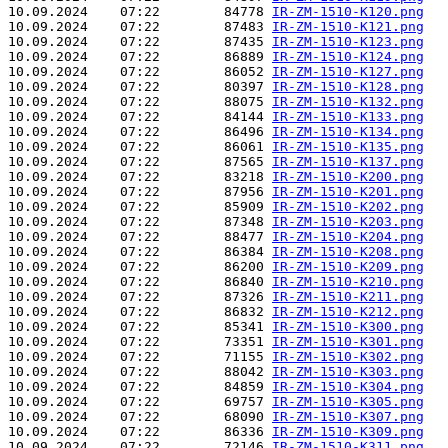
10.09.2024    07:22        84778 
IR-ZM-1510-K120.png
10.09.2024    07:22        87483 
IR-ZM-1510-K121.png
10.09.2024    07:22        87435 
IR-ZM-1510-K123.png
10.09.2024    07:22        86889 
IR-ZM-1510-K124.png
10.09.2024    07:22        86052 
IR-ZM-1510-K127.png
10.09.2024    07:22        80397 
IR-ZM-1510-K128.png
10.09.2024    07:22        88075 
IR-ZM-1510-K132.png
10.09.2024    07:22        84144 
IR-ZM-1510-K133.png
10.09.2024    07:22        86496 
IR-ZM-1510-K134.png
10.09.2024    07:22        86061 
IR-ZM-1510-K135.png
10.09.2024    07:22        87565 
IR-ZM-1510-K137.png
10.09.2024    07:22        83218 
IR-ZM-1510-K200.png
10.09.2024    07:22        87956 
IR-ZM-1510-K201.png
10.09.2024    07:22        85909 
IR-ZM-1510-K202.png
10.09.2024    07:22        87348 
IR-ZM-1510-K203.png
10.09.2024    07:22        88477 
IR-ZM-1510-K204.png
10.09.2024    07:22        86384 
IR-ZM-1510-K208.png
10.09.2024    07:22        86200 
IR-ZM-1510-K209.png
10.09.2024    07:22        86840 
IR-ZM-1510-K210.png
10.09.2024    07:22        87326 
IR-ZM-1510-K211.png
10.09.2024    07:22        86832 
IR-ZM-1510-K212.png
10.09.2024    07:22        85341 
IR-ZM-1510-K300.png
10.09.2024    07:22        73351 
IR-ZM-1510-K301.png
10.09.2024    07:22        71155 
IR-ZM-1510-K302.png
10.09.2024    07:22        88042 
IR-ZM-1510-K303.png
10.09.2024    07:22        84859 
IR-ZM-1510-K304.png
10.09.2024    07:22        69757 
IR-ZM-1510-K305.png
10.09.2024    07:22        68090 
IR-ZM-1510-K307.png
10.09.2024    07:22        86336 
IR-ZM-1510-K309.png
10.09.2024    07:22        72146 
IR-ZM-1510-K311.png